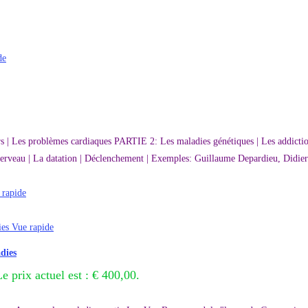
de
rs | Les problèmes cardiaques PARTIE 2: Les maladies génétiques | Les addiction
rveau | La datation | Déclenchement | Exemples: Guillaume Depardieu, Didier
rapide
Vue rapide
dies
e prix actuel est : € 400,00.