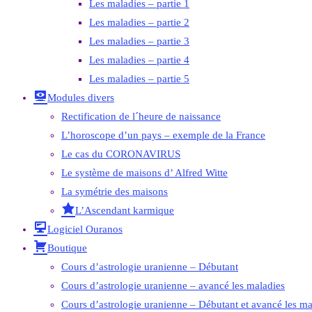
Les maladies – partie 1
Les maladies – partie 2
Les maladies – partie 3
Les maladies – partie 4
Les maladies – partie 5
Modules divers
Rectification de l´heure de naissance
L’horoscope d’un pays – exemple de la France
Le cas du CORONAVIRUS
Le système de maisons d’ Alfred Witte
La symétrie des maisons
L’Ascendant karmique
Logiciel Ouranos
Boutique
Cours d’astrologie uranienne – Débutant
Cours d’astrologie uranienne – avancé les maladies
Cours d’astrologie uranienne – Débutant et avancé les ma