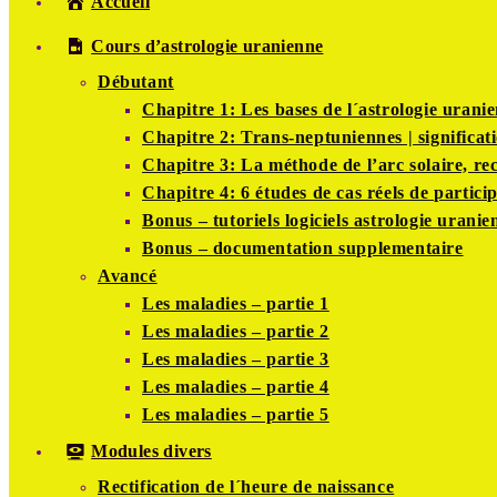
Accueil
Cours d’astrologie uranienne
Débutant
Chapitre 1: Les bases de l´astrologie urani
Chapitre 2: Trans-neptuniennes | significati
Chapitre 3: La méthode de l’arc solaire, rec
Chapitre 4: 6 études de cas réels de partici
Bonus – tutoriels logiciels astrologie uranie
Bonus – documentation supplementaire
Avancé
Les maladies – partie 1
Les maladies – partie 2
Les maladies – partie 3
Les maladies – partie 4
Les maladies – partie 5
Modules divers
Rectification de l´heure de naissance