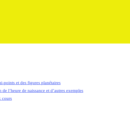
i-points et des figures planétaires
on de l’heure de naissance et d’autres exemples
x cours