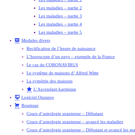
Les maladies – partie 2
Les maladies – partie 3
Les maladies – partie 4
Les maladies – partie 5
Modules divers
Rectification de l´heure de naissance
L’horoscope d’un pays – exemple de la France
Le cas du CORONAVIRUS
Le système de maisons d’ Alfred Witte
La symétrie des maisons
L’Ascendant karmique
Logiciel Ouranos
Boutique
Cours d’astrologie uranienne – Débutant
Cours d’astrologie uranienne – avancé les maladies
Cours d’astrologie uranienne – Débutant et avancé les ma