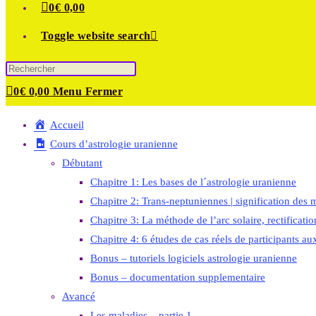
0
€
0,00
Toggle website search
0
€
0,00
Menu
Fermer
Accueil
Cours d’astrologie uranienne
Débutant
Chapitre 1: Les bases de l´astrologie uranienne
Chapitre 2: Trans-neptuniennes | signification des m
Chapitre 3: La méthode de l’arc solaire, rectificati
Chapitre 4: 6 études de cas réels de participants au
Bonus – tutoriels logiciels astrologie uranienne
Bonus – documentation supplementaire
Avancé
Les maladies – partie 1