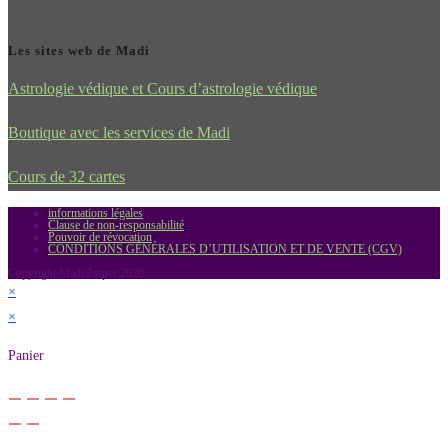
Les sites web de Madi
Astrologie védique et Cours d’astrologie védique
Boutique avec les services de Madi
Cours de 32 cartes
informations légales
Clause de non-responsabilité
Pouvoir de révocation
CONDITIONS GÉNÉRALES D’UTILISATION ET DE VENTE (CGV)
Copyright Madi Jasper 2020
×
×
Panier