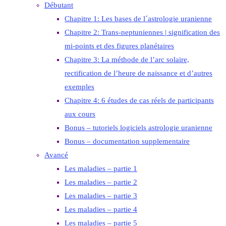
Débutant
Chapitre 1: Les bases de l´astrologie uranienne
Chapitre 2: Trans-neptuniennes | signification des
mi-points et des figures planétaires
Chapitre 3: La méthode de l’arc solaire,
rectification de l’heure de naissance et d’autres
exemples
Chapitre 4: 6 études de cas réels de participants
aux cours
Bonus – tutoriels logiciels astrologie uranienne
Bonus – documentation supplementaire
Avancé
Les maladies – partie 1
Les maladies – partie 2
Les maladies – partie 3
Les maladies – partie 4
Les maladies – partie 5