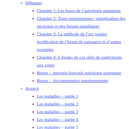
Débutant
Chapitre 1: Les bases de l´astrologie uranienne
Chapitre 2: Trans-neptuniennes | signification des
mi-points et des figures planétaires
Chapitre 3: La méthode de l’arc solaire,
rectification de l’heure de naissance et d’autres
exemples
Chapitre 4: 6 études de cas réels de participants
aux cours
Bonus – tutoriels logiciels astrologie uranienne
Bonus – documentation supplementaire
Avancé
Les maladies – partie 1
Les maladies – partie 2
Les maladies – partie 3
Les maladies – partie 4
Les maladies – partie 5