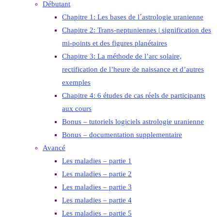
Débutant
Chapitre 1: Les bases de l´astrologie uranienne
Chapitre 2: Trans-neptuniennes | signification des
mi-points et des figures planétaires
Chapitre 3: La méthode de l’arc solaire,
rectification de l’heure de naissance et d’autres
exemples
Chapitre 4: 6 études de cas réels de participants
aux cours
Bonus – tutoriels logiciels astrologie uranienne
Bonus – documentation supplementaire
Avancé
Les maladies – partie 1
Les maladies – partie 2
Les maladies – partie 3
Les maladies – partie 4
Les maladies – partie 5