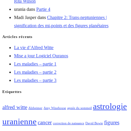
Rita Wilson
urania
dans
Partie 4
Madi Jasper
dans
Chapitre 2: Trans-neptuniennes |
signification des mi-points et des figures planétaires
Articles récents
La vie d’Alfred Witte
Mise a jour Logiciel Ouranos
Les maladies – partie 1
Les maladies – partie 2
Les maladies – partie 3
Etiquettes
astrologie
alfred witte
Alzheimer
Amy Winehouse
apnée du sommeil
uranienne
cancer
figures
correction de naissance
David Bowie