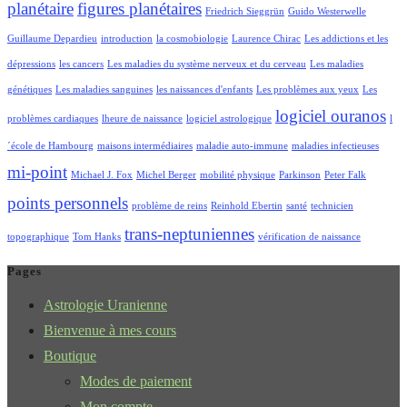
planétaire
figures planétaires
Friedrich Sieggrün
Guido Westerwelle
Guillaume Depardieu
introduction
la cosmobiologie
Laurence Chirac
Les addictions et les
dépressions
les cancers
Les maladies du système nerveux et du cerveau
Les maladies
génétiques
Les maladies sanguines
les naissances d'enfants
Les problèmes aux yeux
Les
logiciel ouranos
problèmes cardiaques
lheure de naissance
logiciel astrologique
l
´école de Hambourg
maisons intermédiaires
maladie auto-immune
maladies infectieuses
mi-point
Michael J. Fox
Michel Berger
mobilité physique
Parkinson
Peter Falk
points personnels
problème de reins
Reinhold Ebertin
santé
technicien
trans-neptuniennes
topographique
Tom Hanks
vérification de naissance
Pages
Astrologie Uranienne
Bienvenue à mes cours
Boutique
Modes de paiement
Mon compte