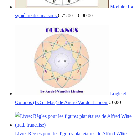
Module: La
symétrie des maisons
€
75,00
–
€
90,00
Logiciel
Ouranos (PC et Mac) de André Vander Linden
€
0,00
Livre: Règles pour les figures planétaires de Alfred Witte