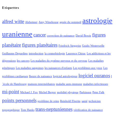
Etiquettes
astrologie
alfred witte
Alzheimer
Amy Winehouse
apnée du sommeil
uranienne
cancer
figures
correction de naissance
David Bowie
planétaire
figures planétaires
Friedrich Sieggrün
Guido Westerwelle
Guillaume Depardieu
introduction
la cosmobiologie
Laurence Chirac
Les addictions et les
dépressions
les cancers
Les maladies du système nerveux et du cerveau
Les maladies
génétiques
Les maladies sanguines
les naissances d'enfants
Les problèmes aux yeux
Les
logiciel ouranos
problèmes cardiaques
lheure de naissance
logiciel astrologique
l
´école de Hambourg
maisons intermédiaires
maladie auto-immune
maladies infectieuses
mi-point
Michael J. Fox
Michel Berger
mobilité physique
Parkinson
Peter Falk
points personnels
problème de reins
Reinhold Ebertin
santé
technicien
trans-neptuniennes
topographique
Tom Hanks
vérification de naissance