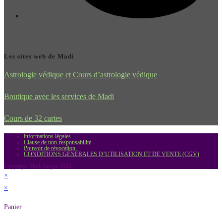
Les sites web de Madi
Astrologie védique et Cours d’astrologie védique
Boutique avec les services de Madi
Cours de 32 cartes
informations légales
Clause de non-responsabilité
Pouvoir de révocation
CONDITIONS GÉNÉRALES D’UTILISATION ET DE VENTE (CGV)
Copyright Madi Jasper 2020
×
×
Panier