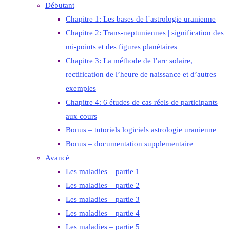
Débutant
Chapitre 1: Les bases de l´astrologie uranienne
Chapitre 2: Trans-neptuniennes | signification des
mi-points et des figures planétaires
Chapitre 3: La méthode de l’arc solaire,
rectification de l’heure de naissance et d’autres
exemples
Chapitre 4: 6 études de cas réels de participants
aux cours
Bonus – tutoriels logiciels astrologie uranienne
Bonus – documentation supplementaire
Avancé
Les maladies – partie 1
Les maladies – partie 2
Les maladies – partie 3
Les maladies – partie 4
Les maladies – partie 5