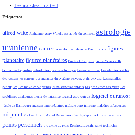
Les maladies – partie 3
Etiquettes
astrologie
alfred witte
Alzheimer
Amy Winehouse
apnée du sommeil
uranienne
cancer
figures
correction de naissance
David Bowie
planétaire
figures planétaires
Friedrich Sieggrün
Guido Westerwelle
Guillaume Depardieu
introduction
la cosmobiologie
Laurence Chirac
Les addictions et les
dépressions
les cancers
Les maladies du système nerveux et du cerveau
Les maladies
génétiques
Les maladies sanguines
les naissances d'enfants
Les problèmes aux yeux
Les
logiciel ouranos
problèmes cardiaques
lheure de naissance
logiciel astrologique
l
´école de Hambourg
maisons intermédiaires
maladie auto-immune
maladies infectieuses
mi-point
Michael J. Fox
Michel Berger
mobilité physique
Parkinson
Peter Falk
points personnels
problème de reins
Reinhold Ebertin
santé
technicien
trans-neptuniennes