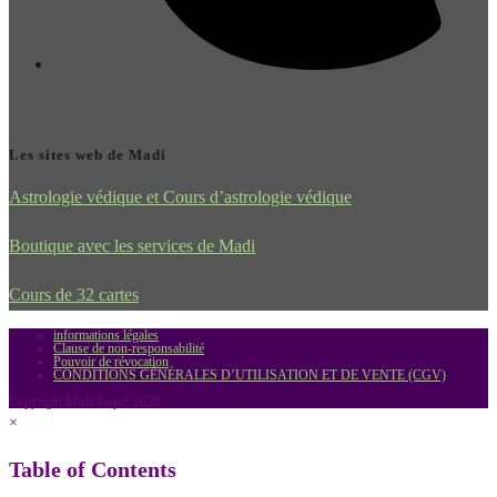
Les sites web de Madi
Astrologie védique et Cours d’astrologie védique
Boutique avec les services de Madi
Cours de 32 cartes
informations légales
Clause de non-responsabilité
Pouvoir de révocation
CONDITIONS GÉNÉRALES D’UTILISATION ET DE VENTE (CGV)
Copyright Madi Jasper 2020
×
Table of Contents