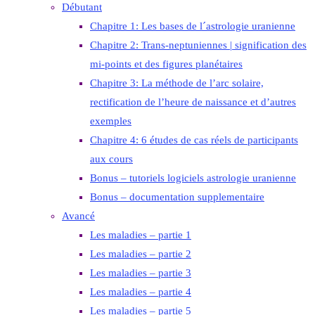
Débutant
Chapitre 1: Les bases de l´astrologie uranienne
Chapitre 2: Trans-neptuniennes | signification des
mi-points et des figures planétaires
Chapitre 3: La méthode de l’arc solaire,
rectification de l’heure de naissance et d’autres
exemples
Chapitre 4: 6 études de cas réels de participants
aux cours
Bonus – tutoriels logiciels astrologie uranienne
Bonus – documentation supplementaire
Avancé
Les maladies – partie 1
Les maladies – partie 2
Les maladies – partie 3
Les maladies – partie 4
Les maladies – partie 5