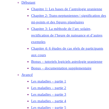
Débutant
Chapitre 1: Les bases de l´astrologie uranienne
Chapitre 2: Trans-neptuniennes | signification des
mi-points et des figures planétaires
Chapitre 3: La méthode de l’arc solaire,
rectification de l’heure de naissance et d’autres
exemples
Chapitre 4: 6 études de cas réels de participants
aux cours
Bonus – tutoriels logiciels astrologie uranienne
Bonus – documentation supplementaire
Avancé
Les maladies – partie 1
Les maladies – partie 2
Les maladies – partie 3
Les maladies – partie 4
Les maladies – partie 5