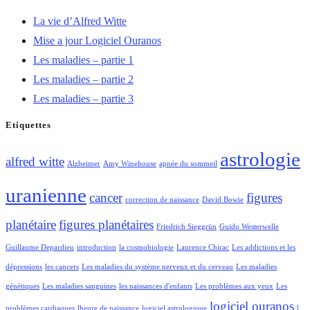
La vie d’Alfred Witte
Mise a jour Logiciel Ouranos
Les maladies – partie 1
Les maladies – partie 2
Les maladies – partie 3
Etiquettes
astrologie
alfred witte
Alzheimer
Amy Winehouse
apnée du sommeil
uranienne
cancer
figures
correction de naissance
David Bowie
planétaire
figures planétaires
Friedrich Sieggrün
Guido Westerwelle
Guillaume Depardieu
introduction
la cosmobiologie
Laurence Chirac
Les addictions et les
dépressions
les cancers
Les maladies du système nerveux et du cerveau
Les maladies
génétiques
Les maladies sanguines
les naissances d'enfants
Les problèmes aux yeux
Les
logiciel ouranos
problèmes cardiaques
lheure de naissance
logiciel astrologique
l