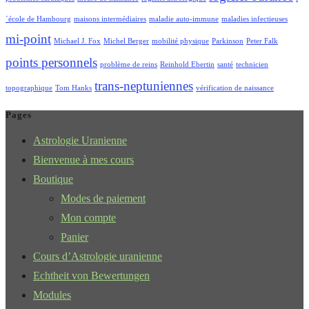
´école de Hambourg
maisons intermédiaires
maladie auto-immune
maladies infectieuses
mi-point
Michael J. Fox
Michel Berger
mobilité physique
Parkinson
Peter Falk
points personnels
problème de reins
Reinhold Ebertin
santé
technicien
trans-neptuniennes
topographique
Tom Hanks
vérification de naissance
Pages
Astrologie Uranienne
Bienvenue à mes cours
Boutique
Modes de paiement
Mon compte
Panier
Cours d’Astrologie uranienne
Echtheit von Bewertungen
Modules