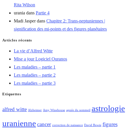
Rita Wilson
urania
dans
Partie 4
Madi Jasper
dans
Chapitre 2: Trans-neptuniennes |
signification des mi-points et des figures planétaires
Articles récents
La vie d’Alfred Witte
Mise a jour Logiciel Ouranos
Les maladies – partie 1
Les maladies – partie 2
Les maladies – partie 3
Etiquettes
astrologie
alfred witte
Alzheimer
Amy Winehouse
apnée du sommeil
uranienne
cancer
figures
correction de naissance
David Bowie