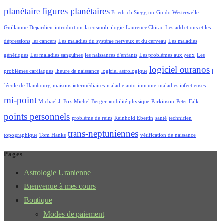
planétaire
figures planétaires
Friedrich Sieggrün
Guido Westerwelle
Guillaume Depardieu
introduction
la cosmobiologie
Laurence Chirac
Les addictions et les
dépressions
les cancers
Les maladies du système nerveux et du cerveau
Les maladies
génétiques
Les maladies sanguines
les naissances d'enfants
Les problèmes aux yeux
Les
logiciel ouranos
problèmes cardiaques
lheure de naissance
logiciel astrologique
l
´école de Hambourg
maisons intermédiaires
maladie auto-immune
maladies infectieuses
mi-point
Michael J. Fox
Michel Berger
mobilité physique
Parkinson
Peter Falk
points personnels
problème de reins
Reinhold Ebertin
santé
technicien
trans-neptuniennes
topographique
Tom Hanks
vérification de naissance
Pages
Astrologie Uranienne
Bienvenue à mes cours
Boutique
Modes de paiement