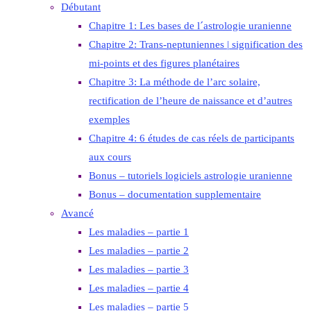
Débutant
Chapitre 1: Les bases de l´astrologie uranienne
Chapitre 2: Trans-neptuniennes | signification des
mi-points et des figures planétaires
Chapitre 3: La méthode de l’arc solaire,
rectification de l’heure de naissance et d’autres
exemples
Chapitre 4: 6 études de cas réels de participants
aux cours
Bonus – tutoriels logiciels astrologie uranienne
Bonus – documentation supplementaire
Avancé
Les maladies – partie 1
Les maladies – partie 2
Les maladies – partie 3
Les maladies – partie 4
Les maladies – partie 5