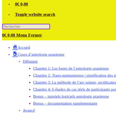
0
€
0,00
Toggle website search
0
€
0,00
Menu
Fermer
Accueil
Cours d’astrologie uranienne
Débutant
Chapitre 1: Les bases de l´astrologie uranienne
Chapitre 2: Trans-neptuniennes | signification des m
Chapitre 3: La méthode de l’arc solaire, rectificati
Chapitre 4: 6 études de cas réels de participants au
Bonus – tutoriels logiciels astrologie uranienne
Bonus – documentation supplementaire
Avancé