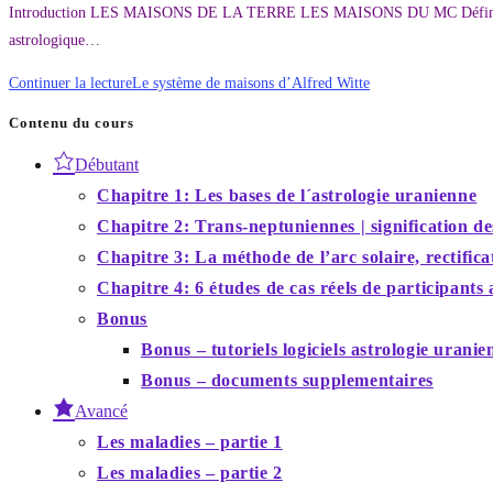
Introduction LES MAISONS DE LA TERRE LES MAISONS DU MC Définition
astrologique…
Continuer la lecture
Le système de maisons d’Alfred Witte
Contenu du cours
Débutant
Chapitre 1: Les bases de l´astrologie uranienne
Chapitre 2: Trans-neptuniennes | signification des
Chapitre 3: La méthode de l’arc solaire, rectific
Chapitre 4: 6 études de cas réels de participants
Bonus
Bonus – tutoriels logiciels astrologie uranie
Bonus – documents supplementaires
Avancé
Les maladies – partie 1
Les maladies – partie 2