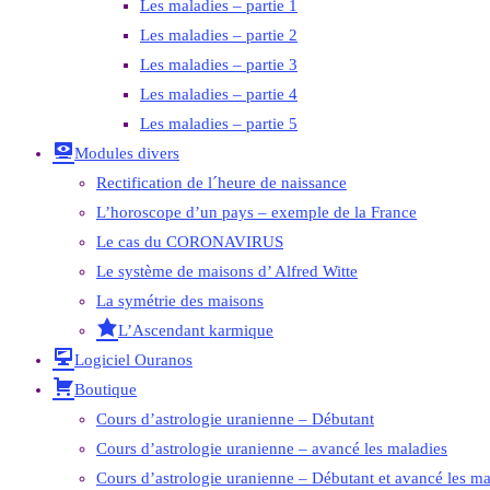
Les maladies – partie 1
Les maladies – partie 2
Les maladies – partie 3
Les maladies – partie 4
Les maladies – partie 5
Modules divers
Rectification de l´heure de naissance
L’horoscope d’un pays – exemple de la France
Le cas du CORONAVIRUS
Le système de maisons d’ Alfred Witte
La symétrie des maisons
L’Ascendant karmique
Logiciel Ouranos
Boutique
Cours d’astrologie uranienne – Débutant
Cours d’astrologie uranienne – avancé les maladies
Cours d’astrologie uranienne – Débutant et avancé les ma